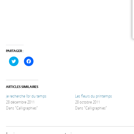
PARTAGER :
Cliquez
Cliquez
pour
pour
partager
partager
sur
sur
Twitter(ouvre
Facebook(ouvre
dans
dans
une
une
ARTICLES SIMILAIRES
nouvelle
nouvelle
fenêtre)
fenêtre)
je recherche l’or du temps
Les fleurs du printemps
28 décembre 2011
28 octobre 2011
Dans "Calligraphies"
Dans "Calligraphies"