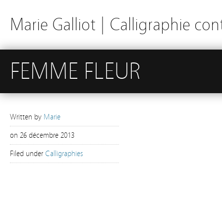
Marie Galliot | Calligraphie c
FEMME FLEUR
Written by
Marie
on
26 décembre 2013
Filed under
Calligraphies